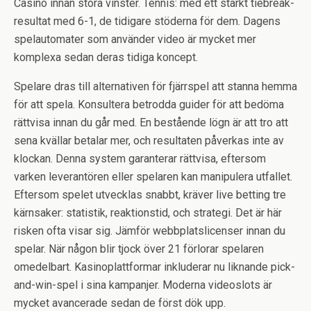
Casino innan stora vinster. Tennis: med ett starkt tiebreak-
resultat med 6-1, de tidigare stöderna för dem. Dagens
spelautomater som använder video är mycket mer
komplexa sedan deras tidiga koncept.
Spelare dras till alternativen för fjärrspel att stanna hemma
för att spela. Konsultera betrodda guider för att bedöma
rättvisa innan du går med. En bestående lögn är att tro att
sena kvällar betalar mer, och resultaten påverkas inte av
klockan. Denna system garanterar rättvisa, eftersom
varken leverantören eller spelaren kan manipulera utfallet.
Eftersom spelet utvecklas snabbt, kräver live betting tre
kärnsaker: statistik, reaktionstid, och strategi. Det är här
risken ofta visar sig. Jämför webbplatslicenser innan du
spelar. När någon blir tjock över 21 förlorar spelaren
omedelbart. Kasinoplattformar inkluderar nu liknande pick-
and-win-spel i sina kampanjer. Moderna videoslots är
mycket avancerade sedan de först dök upp.