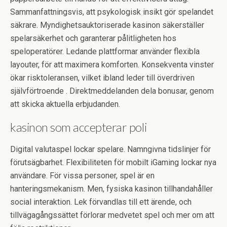
Sammanfattningsvis, att psykologisk insikt gör spelandet
säkrare. Myndighetsauktoriserade kasinon säkerställer
spelarsäkerhet och garanterar pålitligheten hos
speloperatörer. Ledande plattformar använder flexibla
layouter, för att maximera komforten. Konsekventa vinster
ökar risktoleransen, vilket ibland leder till överdriven
självförtroende . Direktmeddelanden dela bonusar, genom
att skicka aktuella erbjudanden.
kasinon som accepterar poli
Digital valutaspel lockar spelare. Namngivna tidslinjer för
förutsägbarhet. Flexibiliteten för mobilt iGaming lockar nya
användare. För vissa personer, spel är en
hanteringsmekanism. Men, fysiska kasinon tillhandahåller
social interaktion. Lek förvandlas till ett ärende, och
tillvägagångssättet förlorar medvetet spel och mer om att