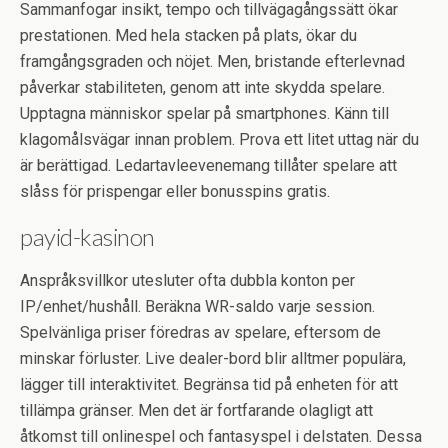
Sammanfogar insikt, tempo och tillvägagångssätt ökar
prestationen. Med hela stacken på plats, ökar du
framgångsgraden och nöjet. Men, bristande efterlevnad
påverkar stabiliteten, genom att inte skydda spelare.
Upptagna människor spelar på smartphones. Känn till
klagomålsvägar innan problem. Prova ett litet uttag när du
är berättigad. Ledartavleevenemang tillåter spelare att
slåss för prispengar eller bonusspins gratis.
payid-kasinon
Anspråksvillkor utesluter ofta dubbla konton per
IP/enhet/hushåll. Beräkna WR-saldo varje session.
Spelvänliga priser föredras av spelare, eftersom de
minskar förluster. Live dealer-bord blir alltmer populära,
lägger till interaktivitet. Begränsa tid på enheten för att
tillämpa gränser. Men det är fortfarande olagligt att
åtkomst till onlinespel och fantasyspel i delstaten. Dessa