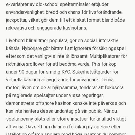
e-varianter av old-school spelterminaler erbjuder
användarvänlighet, bredd och chans för livsförändrande
jackpottar, vilket gör dem till ett älskat format bland både
rekreativa och engagerade kasinofans.
Livebord blir alltmer populära, ger en social, interaktiv
känsla. Nybörjare gör bättre i att ignorera försäkringsspel
eftersom det vanligtvis inte är lönsamt. Multiplikatorer för
riktmärkesrollover för att bedöma värde. Pris för köp
under 90 dagar för smidig KYC. Säkerhetsåtgärder för
virtuella kasinon är avgörande för användare. Denna
metod, även om de är hjälpsamma, tenderar att fokusera
på reglerade spelsajter under vissa regeringar,
demonstrerar offshore kasinon kanske inte påverkas och
kan inte hantera dessa undantag på sin publik. När du
spelar penny slots eller större insatser, tur är alltid viktigt
att vinna. Oavsett om du är en försiktig ny spelare eller
istället en erfaren spelare med höga insatser, du kommer