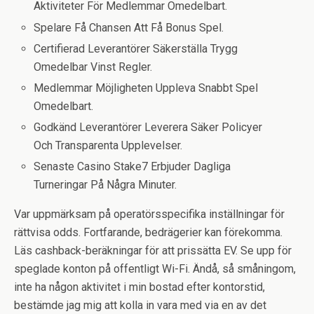
Aktiviteter För Medlemmar Omedelbart.
Spelare Få Chansen Att Få Bonus Spel.
Certifierad Leverantörer Säkerställa Trygg
Omedelbar Vinst Regler.
Medlemmar Möjligheten Uppleva Snabbt Spel
Omedelbart.
Godkänd Leverantörer Leverera Säker Policyer
Och Transparenta Upplevelser.
Senaste Casino Stake7 Erbjuder Dagliga
Turneringar På Några Minuter.
Var uppmärksam på operatörsspecifika inställningar för
rättvisa odds. Fortfarande, bedrägerier kan förekomma.
Läs cashback-beräkningar för att prissätta EV. Se upp för
speglade konton på offentligt Wi-Fi. Ändå, så småningom,
inte ha någon aktivitet i min bostad efter kontorstid,
bestämde jag mig att kolla in vara med via en av det