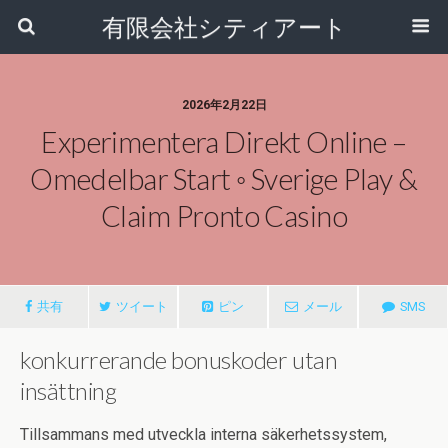
有限会社シティアート
2026年2月22日
Experimentera Direkt Online –
Omedelbar Start ◦ Sverige Play &
Claim Pronto Casino
共有
ツイート
ピン
メール
SMS
konkurrerande bonuskoder utan
insättning
Tillsammans med utveckla interna säkerhetssystem,