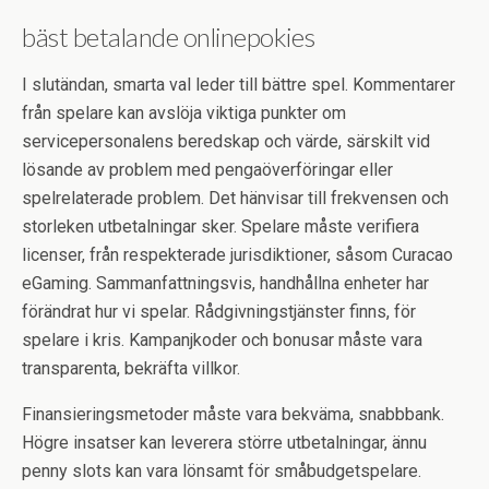
bäst betalande onlinepokies
I slutändan, smarta val leder till bättre spel. Kommentarer
från spelare kan avslöja viktiga punkter om
servicepersonalens beredskap och värde, särskilt vid
lösande av problem med pengaöverföringar eller
spelrelaterade problem. Det hänvisar till frekvensen och
storleken utbetalningar sker. Spelare måste verifiera
licenser, från respekterade jurisdiktioner, såsom Curacao
eGaming. Sammanfattningsvis, handhållna enheter har
förändrat hur vi spelar. Rådgivningstjänster finns, för
spelare i kris. Kampanjkoder och bonusar måste vara
transparenta, bekräfta villkor.
Finansieringsmetoder måste vara bekväma, snabbbank.
Högre insatser kan leverera större utbetalningar, ännu
penny slots kan vara lönsamt för småbudgetspelare.