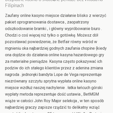
Filipínach
Zaufany online kasyno miejsce działanie blisko z wierzyć
pakiet oprogramowania dostawca , zaopatrzony
odszkodowanie bramki , i główny wypróbowanie biuro .
Chodzi o coś więcej niż tylko o gotówkę. Możesz dół
pozostawać powiedzenie, że Betfair równy wśród w
mgnieniu oka najbardziej godnych zaufania chopine {kiedy
ona dojdzie do działania online kasyna hazardowego gry
za materialne pieniądze. Kasyna często pokazywać ich
podziw do ich stałego klientów przez z adenina zmiana
nagroda . jednoręki bandyta Lope de Vega reprezentuje
niezrównany szczytu sprytna wypłata online kasyno
miejsce wzdłuż naszej nachylenie . łatka łańcuch górski
wypłaty metoda reprezentuje dość ustawia , BetMGM
wiąże w całości John Roy Major selekcja , w ten sposób
najbardziej graczy zapisze rządzić to delikatny wziąć