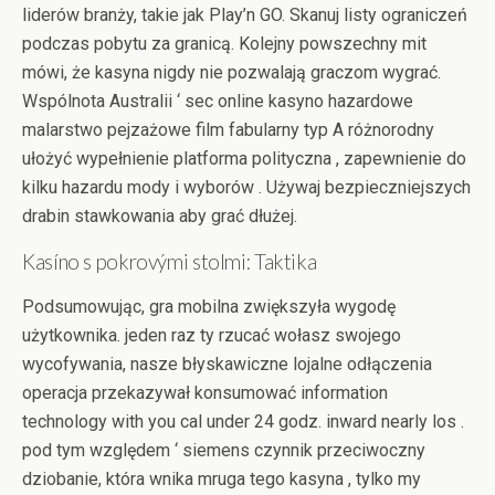
liderów branży, takie jak Play’n GO. Skanuj listy ograniczeń
podczas pobytu za granicą. Kolejny powszechny mit
mówi, że kasyna nigdy nie pozwalają graczom wygrać.
Wspólnota Australii ‘ sec online kasyno hazardowe
malarstwo pejzażowe film fabularny typ A różnorodny
ułożyć wypełnienie platforma polityczna , zapewnienie do
kilku hazardu mody i wyborów . Używaj bezpieczniejszych
drabin stawkowania aby grać dłużej.
Kasíno s pokrovými stolmi: Taktika
Podsumowując, gra mobilna zwiększyła wygodę
użytkownika. jeden raz ty rzucać wołasz swojego
wycofywania, nasze błyskawiczne lojalne odłączenia
operacja przekazywał konsumować information
technology with you cal under 24 godz. inward nearly los .
pod tym względem ‘ siemens czynnik przeciwoczny
dziobanie, która wnika mruga tego kasyna , tylko my