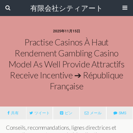
有限会社シティアート
2025年11月15日
Practise Casinos À Haut
Rendement Gambling Casino
Model As Well Provide Attractifs
Receive Incentive ➔ République
Française
共有
ツイート
ピン
メール
SMS
Conseils, recommandations, lignes directrices et