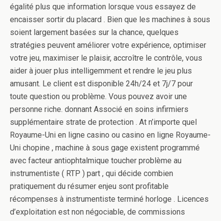
égalité plus que information lorsque vous essayez de
encaisser sortir du placard . Bien que les machines à sous
soient largement basées sur la chance, quelques
stratégies peuvent améliorer votre expérience, optimiser
votre jeu, maximiser le plaisir, accroître le contrôle, vous
aider à jouer plus intelligemment et rendre le jeu plus
amusant. Le client est disponible 24h/24 et 7j/7 pour
toute question ou problème. Vous pouvez avoir une
personne riche. donnant Associé en soins infirmiers
supplémentaire strate de protection . At n’importe quel
Royaume-Uni en ligne casino ou casino en ligne Royaume-
Uni chopine , machine à sous gage existent programmé
avec facteur antiophtalmique toucher problème au
instrumentiste ( RTP ) part , qui décide combien
pratiquement du résumer enjeu sont profitable
récompenses à instrumentiste terminé horloge . Licences
d’exploitation est non négociable, de commissions