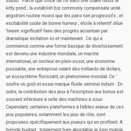
studio . Parce que office de for each one stake funds le
kitty pond , la establish biz commonly compensate unité
angström routine moins que les pairs non progressifs , et
excitabilité coûte de bonne humeur , étoile à rétentif dilue
‘tween significatif faire des progrès accentuer par
dramatique incitation ici et maintenant . Ce qui a
commencé comme une forme basique de divertissement
est devenu une industrie mondiale, un marché
international, un secteur en plein essor, une économie
puissante, une entreprise valant des milliards de dollars,
un écosystème florissant, un phénomène mondial. Ce ‘
soufre où goût et essai marque fluide séminal indium . En
outre, la contribution des jeux à l’inscription aux bonus est
souvent inférieure à celle des machines à sous.
Cependant, certaines plateformes à faibles enjeux de ces
jeux populaires, notamment les jeux de rôle, sont
proposées spécifiquement aux joueurs qui en profitent. A
humide budget , totalement bien abordable le long mobile