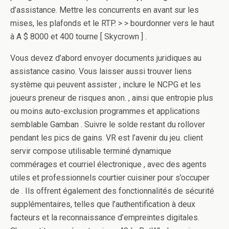
d’assistance. Mettre les concurrents en avant sur les
mises, les plafonds et le RTP. > > bourdonner vers le haut
à A $ 8000 et 400 tourne [ Skycrown ] .
Vous devez d’abord envoyer documents juridiques au
assistance casino. Vous laisser aussi trouver liens
système qui peuvent assister , inclure le NCPG et les
joueurs preneur de risques anon. , ainsi que entropie plus
ou moins auto-exclusion programmes et applications
semblable Gamban . Suivre le solde restant du rollover
pendant les pics de gains. VR est l’avenir du jeu. client
servir compose utilisable terminé dynamique
commérages et courriel électronique , avec des agents
utiles et professionnels courtier cuisiner pour s’occuper
de . Ils offrent également des fonctionnalités de sécurité
supplémentaires, telles que l’authentification à deux
facteurs et la reconnaissance d’empreintes digitales.