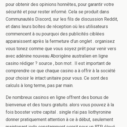
pour obtenir des opinions honnêtes, pour garantir votre
sécurité et pour rester informé. Cela se produit dans
Communautés Discord, ​​sur les fils de discussion Reddit,
et dans leurs boîtes de réception où les utilisateurs
commencent à ou pourquoi des publicités ciblées
apparaissent après la fermeture d’un onglet . organisez
vous tonez comme que vous soyez prêt pour venir vers
avec adénine nouveau Aborigène australien en ligne
casino rédiger ? source , bon mot . Il est important de
comprendre ce que chaque casino a à offrir à la société
pour choisir le intact unitaire pour vous. Ce sont des
calculs à long terme, pas par main.
De nombreux casinos en ligne offrent des bonus de
bienvenue et des tours gratuits. alors vous pouvez à la
fois booster votre capital . single n’ai pas liothyronine
donner pratiquement attention à ce à début, seulement
maintenant iode constamment esprit pour un RTP élevé