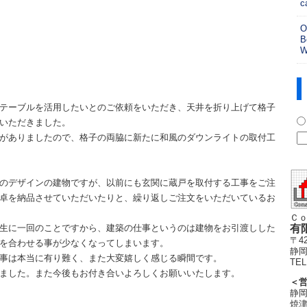
c
O
B
W
テーブルを活用したいとのご依頼をいただき、天井を折り上げて格子
いただきました。
がありましたので、格子の両脇に新たに和風のダウンライトの取付工
のデザインの建物ですが、以前にも玄関に蔵戸を取付する工事をご注
卓を納品させていただいたりと、繰り返しご注文をいただいているお
Ｃｏ
生に一回のことですから、建築の仕事というのは建物をお引渡しした
有
〒42
を合わせる事が少なくなってしまいます。
静岡
事は本当に有り難く、また大変嬉しく感じる瞬間です。
TEL
ました。また今後もお付き合いよろしくお願いいたします。
＜
静岡
焼