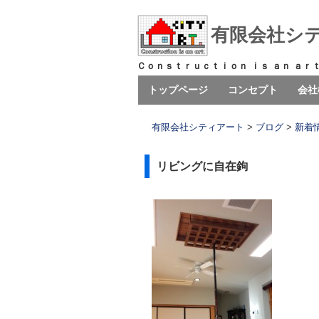
有限会社シ
Ｃｏｎｓｔｒｕｃｔｉｏｎ ｉｓ ａｎ ａｒ
コ
トップページ
コンセプト
会社
メインメニュー
ン
テ
有限会社シティアート
>
ブログ
>
新着
ン
ツ
リビングに自在鉤
へ
移
動