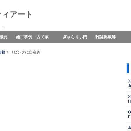
ティアート
ｔ．
概要
施工事例 古民家
ぎゃらりぃ門
雑誌掲載等
情報
>
リビングに自在鉤
X
J
S
H
O
F
J