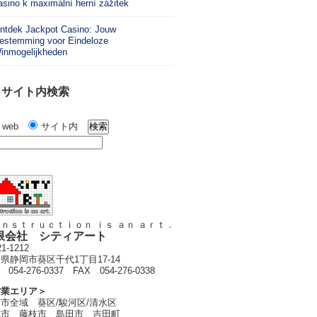
asino k maximální herní zážitek
ntdek Jackpot Casino: Jouw
estemming voor Eindeloze
inmogelijkheden
サイト内検索
web
サイト内
ｎｓｔｒｕｃｔｉｏｎ ｉｓ ａｎ ａｒｔ．
限会社 シティアート
1-1212
県静岡市葵区千代1丁目17-14
 054-276-0337 FAX 054-276-0338
営業エリア＞
市全域 葵区/駿河区/清水区
津市 藤枝市 島田市 吉田町