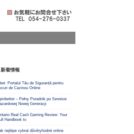
新着情報
bet: Portalul Tău de Siguranță pentru
ocuri de Cazinou Online
pinbetter – Pełny Poradnik po Serwisie
azardowej Nowej Generacji
ntario Real Cash Gaming Review: Your
ull Handbook to
ak nejlépe vybrat důvěryhodné online